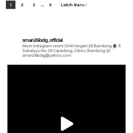
1
2
3
…
9
Lebih Baru
sman26bdg_official
Akun Instagram resmi SMA Negeri 26 Bandung
🏠 Jl.
Sukaluyu No. 26 Cipadung, Cibiru, Bandung
✉️
sman26bdg@yahoo.com