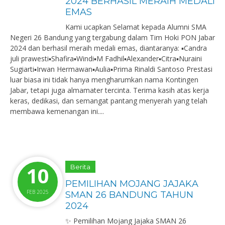
2024 BERHASIL MERAIH MEDALI
EMAS
Kami ucapkan Selamat kepada Alumni SMA
Negeri 26 Bandung yang tergabung dalam Tim Hoki PON Jabar
2024 dan berhasil meraih medali emas, diantaranya: ▪️Candra
juli prawesti▪️Shafira▪️Windi▪️M Fadhil▪️Alexander▪️Citra▪️Nuraini
Sugiarti▪️Irwan Hermawan▪️Aulia▪️Prima Rinaldi Santoso Prestasi
luar biasa ini tidak hanya mengharumkan nama Kontingen
Jabar, tetapi juga almamater tercinta. Terima kasih atas kerja
keras, dedikasi, dan semangat pantang menyerah yang telah
membawa kemenangan ini....
10
Berita
PEMILIHAN MOJANG JAJAKA
FEB 2025
SMAN 26 BANDUNG TAHUN
2024
✨ Pemilihan Mojang Jajaka SMAN 26