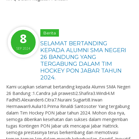
8
Berita
SELAMAT BERTANDING
SEP 2024
KEPADA ALUMNI SMA NEGERI
26 BANDUNG YANG
TERGABUNG DALAM TIM
HOCKEY PON JABAR TAHUN
2024.
Kami ucapkan selamat bertanding kepada Alumni SMA Negeri
26 Bandung :1.Candra juli prawesti2.Shafira3.Windi4.M
Fadhil5.Alexander6.Citra7.Nuraini Sugiarti8.Irwan
Hermawan9.Aulia10.Prima Rinaldi Santosoter Yang tergabung
dalam Tim Hockey PON Jabar tahun 2024. Mohon doa nya,
semoga diberikan kesehatan dan sukses dalam mengemban
tugas Kontingen PON Jabar utk mencapai Jabar Hattrick.
semoga prestasinya terus berkembang dan memotivasi
teman-teman lain dalam meraih keberhasilan. Sportif, Inovatif,