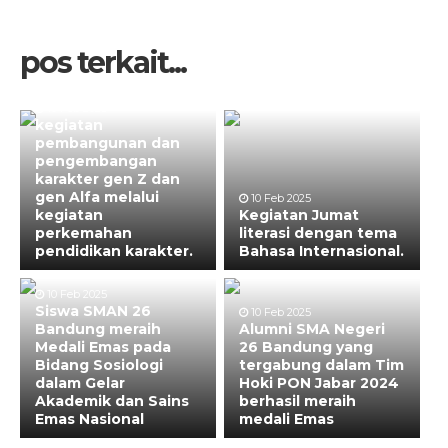
pos terkait...
10 Feb 2025
kegiatan
pembangunan dan
pengembangan
karakter gen Z dan
gen Alfa melalui
10 Feb 2025
kegiatan
Kegiatan Jumat
perkemahan
literasi dengan tema
pendidikan karakter.
Bahasa Internasional.
10 Feb 2025
Siswa SMAN 26
10 Feb 2025
Bandung meraih
Alumni SMA Negeri
Medali Emas pada
26 Bandung yang
Bidang Sosiologi
tergabung dalam Tim
dalam Gelar
Hoki PON Jabar 2024
Akademik dan Sains
berhasil meraih
Emas Nasional
medali Emas