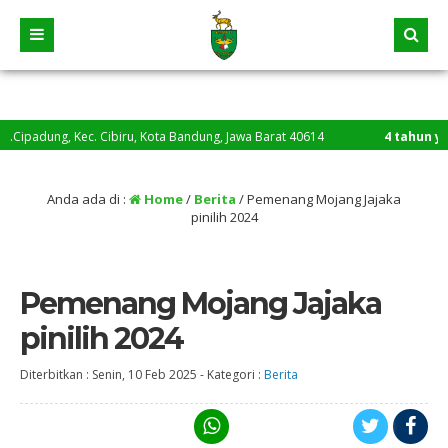
c. Cibiru, Kota Bandung, Jawa Barat 40614
4 tahun yang lalu
/ Lama
Anda ada di :
Home
/
Berita
/
Pemenang Mojang Jajaka
pinilih 2024
Pemenang Mojang Jajaka
pinilih 2024
Diterbitkan :
Senin, 10 Feb 2025
-
Kategori :
Berita