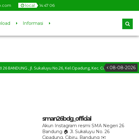
o.com
local
14
:
47
06
load
Informasi
08-08-2026
BANDUNG , Jl. Sukaluyu No.26, Kel.Cipadung, Kec. Cibiru, Kota Bandung, Ja
sman26bdg_official
Akun Instagram resmi SMA Negeri 26
Bandung
🏠 Jl. Sukaluyu No. 26
Cipadung, Cibiru, Bandung
✉️