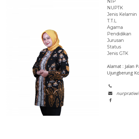
NIP
NUPTK
Jenis Kelamin
T.T.L
Agama
Pendidikan
Jurusan
Status
Jenis GTK
Alamat : Jalan 
Ujungberung K
nurpratiw