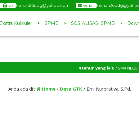
fax
sman26bdg@yahoo.com
email
sman26bdg@yaho
Ekstra Kulikuler
SPMB
SOSIALISASI SPMB
Down
4 tahun yang lalu
/ SMA NEGERI 26 
Anda ada di :
Home
/
Data GTK
/
Erni Nurpratiwi, S.Pd.
: