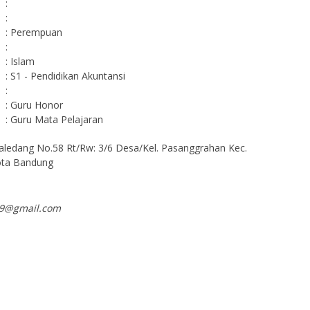
:
:
: Perempuan
:
: Islam
: S1 - Pendidikan Akuntansi
:
: Guru Honor
: Guru Mata Pelajaran
Paledang No.58 Rt/Rw: 3/6 Desa/Kel. Pasanggrahan Kec.
ota Bandung
i9@gmail.com