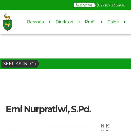
phone
(022)87836408
Beranda
Direktori
Profil
Galeri
SEKILAS INFO
Erni Nurpratiwi, S.Pd.
NIK