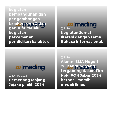
10 Feb 2025
kegiatan
pembangunan dan
pengembangan
karakter gen Z dan
gen Alfa melalui
10 Feb 2025
kegiatan
Kegiatan Jumat
perkemahan
literasi dengan tema
pendidikan karakter.
Bahasa Internasional.
10 Feb 2025
Alumni SMA Negeri
26 Bandung yang
tergabung dalam Tim
Hoki PON Jabar 2024
10 Feb 2025
Pemenang Mojang
berhasil meraih
Jajaka pinilih 2024
medali Emas