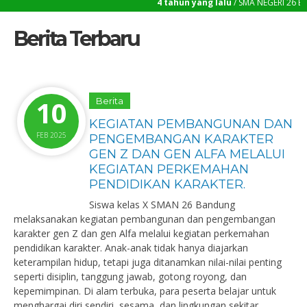
4 tahun yang lalu
/ SMA NEGERI 26 BANDUNG , Jl. Sukaluyu No.26,
4 tahun yang lalu
/ Laman ini masih dalam proses pengembang
Berita Terbaru
10
Berita
KEGIATAN PEMBANGUNAN DAN
FEB 2025
PENGEMBANGAN KARAKTER
GEN Z DAN GEN ALFA MELALUI
KEGIATAN PERKEMAHAN
PENDIDIKAN KARAKTER.
Siswa kelas X SMAN 26 Bandung
melaksanakan kegiatan pembangunan dan pengembangan
karakter gen Z dan gen Alfa melalui kegiatan perkemahan
pendidikan karakter. Anak-anak tidak hanya diajarkan
keterampilan hidup, tetapi juga ditanamkan nilai-nilai penting
seperti disiplin, tanggung jawab, gotong royong, dan
kepemimpinan. Di alam terbuka, para peserta belajar untuk
menghargai diri sendiri, sesama, dan lingkungan sekitar.