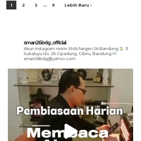
1
2
3
…
9
Lebih Baru
sman26bdg_official
Akun Instagram resmi SMA Negeri 26 Bandung
Jl.
Sukaluyu No. 26 Cipadung, Cibiru, Bandung
sman26bdg@yahoo.com