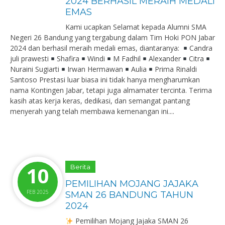
2024 BERHASIL MERAIH MEDALI
EMAS
Kami ucapkan Selamat kepada Alumni SMA
Negeri 26 Bandung yang tergabung dalam Tim Hoki PON Jabar
2024 dan berhasil meraih medali emas, diantaranya:
Candra
juli prawesti
Shafira
Windi
M Fadhil
Alexander
Citra
Nuraini Sugiarti
Irwan Hermawan
Aulia
Prima Rinaldi
Santoso Prestasi luar biasa ini tidak hanya mengharumkan
nama Kontingen Jabar, tetapi juga almamater tercinta. Terima
kasih atas kerja keras, dedikasi, dan semangat pantang
menyerah yang telah membawa kemenangan ini....
10
Berita
PEMILIHAN MOJANG JAJAKA
FEB 2025
SMAN 26 BANDUNG TAHUN
2024
Pemilihan Mojang Jajaka SMAN 26