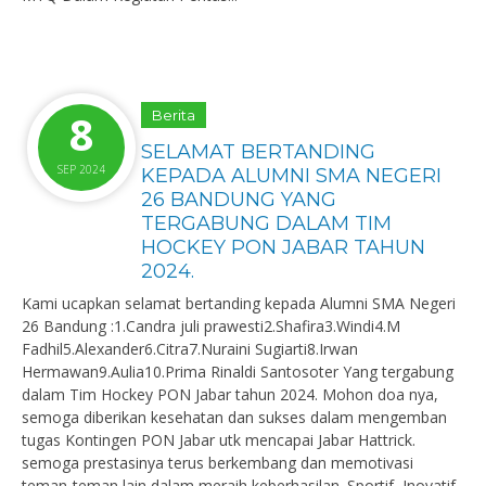
8
Berita
SELAMAT BERTANDING
SEP 2024
KEPADA ALUMNI SMA NEGERI
26 BANDUNG YANG
TERGABUNG DALAM TIM
HOCKEY PON JABAR TAHUN
2024.
Kami ucapkan selamat bertanding kepada Alumni SMA Negeri
26 Bandung :1.Candra juli prawesti2.Shafira3.Windi4.M
Fadhil5.Alexander6.Citra7.Nuraini Sugiarti8.Irwan
Hermawan9.Aulia10.Prima Rinaldi Santosoter Yang tergabung
dalam Tim Hockey PON Jabar tahun 2024. Mohon doa nya,
semoga diberikan kesehatan dan sukses dalam mengemban
tugas Kontingen PON Jabar utk mencapai Jabar Hattrick.
semoga prestasinya terus berkembang dan memotivasi
teman-teman lain dalam meraih keberhasilan. Sportif, Inovatif,