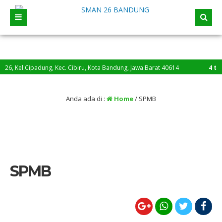
padung, Kec. Cibiru, Kota Bandung, Jawa Barat 40614
4 tahun yang l
Anda ada di :
Home
/
SPMB
SPMB